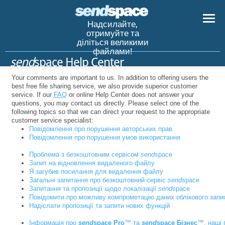
Надсилайте,
отримуйте та
діліться великими
файлами!
send
space Help Center
Your comments are important to us. In addition to offering users the
best free file sharing service, we also provide superior customer
service. If our
FAQ
or online Help Center does not answer your
questions, you may contact us directly. Please select one of the
following topics so that we can direct your request to the appropriate
customer service specialist:
Повідомлення про порушення авторських прав
Повідомлення про порушення умов використання
Проблема з безкоштовним сервісом
send
space
Запит на відновлення видаленого файлу
Я загубив посилання для видалення файлу
Загальні запитання про безкоштовний сервіс
send
space
Запитання та пропозиції щодо локалізації
send
space
Повідомити про можливу компрометацію даних облікового запи
Надіслати пропозиції та запити нових функцій
Інформація про
send
space Pro
™ та
send
space Бізнес
™, наші 