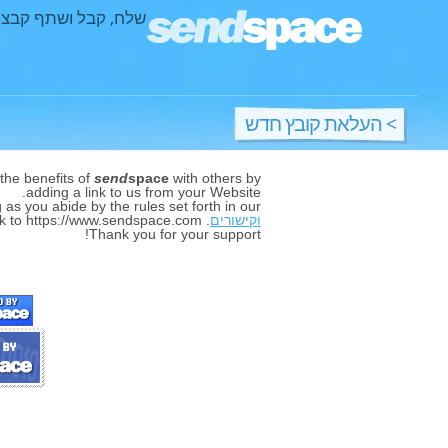
שלח, קבל ושתף קבצים
> העלאת קובץ חדש
 the benefits of
send
space
with others by
adding a link to us from your Website.
 as you abide by the rules set forth in our
וקישורים
. To use our banners, simply save an image (right-click, select "Save as") and add it to your website with a link to https://www.sendspace.com.
Thank you for your support!