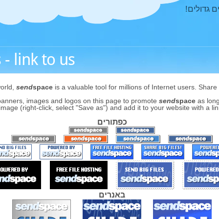
 גדולים!
 link to us!
world,
send
space
is a valuable tool for millions of Internet users. Share
banners, images and logos on this page to promote
send
space
as long
כפתורים
באנרים