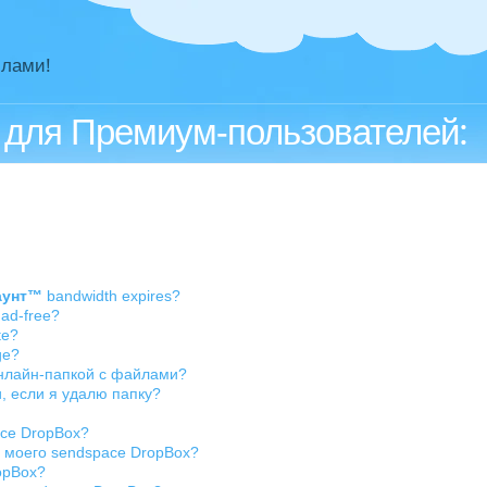
йлами!
 для Премиум-пользователей:
аунт™
bandwidth expires?
ad-free?
te?
ge?
онлайн-папкой с файлами?
, если я удалю папку?
ace DropBox?
я моего sendspace DropBox?
opBox?