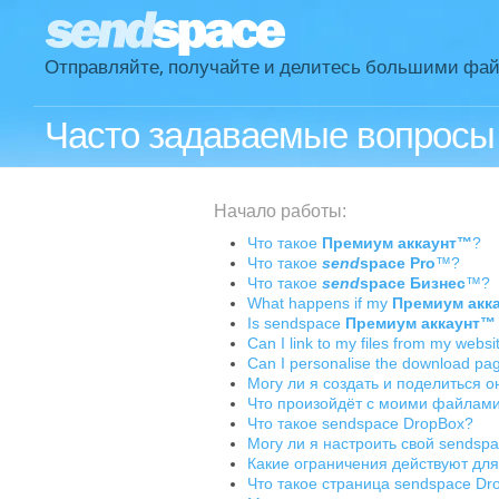
Отправляйте, получайте и делитесь большими фа
Часто задаваемые вопросы
Начало работы:
Что такое
Премиум аккаунт™
?
Что такое
send
space Pro
™?
Что такое
send
space Бизнес
™?
What happens if my
Премиум акк
Is sendspace
Премиум аккаунт™
Can I link to my files from my websi
Can I personalise the download pa
Могу ли я создать и поделиться 
Что произойдёт с моими файлами
Что такое sendspace DropBox?
Могу ли я настроить свой sendsp
Какие ограничения действуют дл
Что такое страница sendspace Dr