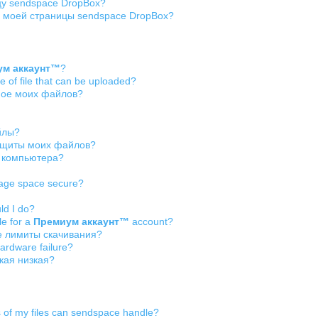
цу sendspace DropBox?
я моей страницы sendspace DropBox?
ум аккаунт™
?
pe of file that can be uploaded?
мое моих файлов?
йлы?
защиты моих файлов?
о компьютера?
rage space secure?
uld I do?
le for a
Премиум аккаунт™
account?
е лимиты скачивания?
ardware failure?
кая низкая?
of my files can sendspace handle?