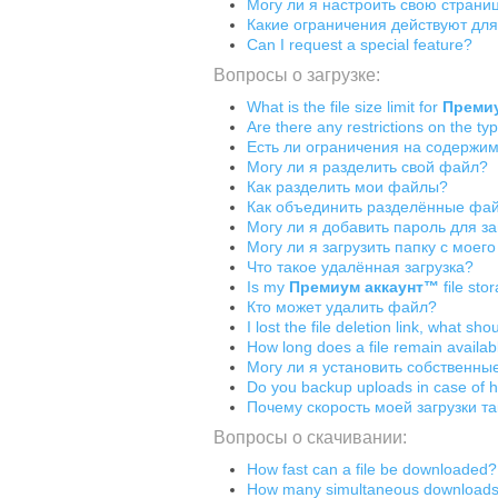
Могу ли я настроить свою страни
Какие ограничения действуют дл
Can I request a special feature?
Вопросы о загрузке:
What is the file size limit for
Преми
Are there any restrictions on the ty
Есть ли ограничения на содержи
Могу ли я разделить свой файл?
Как разделить мои файлы?
Как объединить разделённые фа
Могу ли я добавить пароль для 
Могу ли я загрузить папку с моег
Что такое удалённая загрузка?
Is my
Премиум аккаунт™
file sto
Кто может удалить файл?
I lost the file deletion link, what sho
How long does a file remain availab
Могу ли я установить собственны
Do you backup uploads in case of h
Почему скорость моей загрузки та
Вопросы о скачивании:
How fast can a file be downloaded?
How many simultaneous downloads 