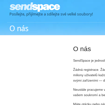
Posílejte, přijímejte a sdílejte své velké soubory!
O nás
O nás
SendSpace je jednodu
Žádná registrace. Žád
miliony uživatelů kaž
svými zařízeními — 
Neustále pracujeme v 
vašem soukromí a be
Máte otázku nebo náv