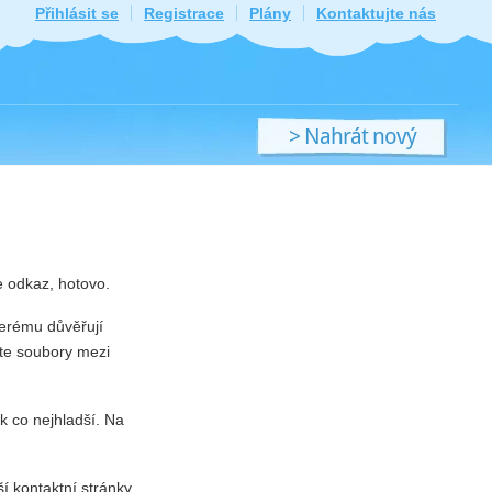
Přihlásit se
Registrace
Plány
Kontaktujte nás
> Nahrát nový
soubor
e odkaz, hotovo.
terému důvěřují
šíte soubory mezi
k co nejhladší. Na
 kontaktní stránky.