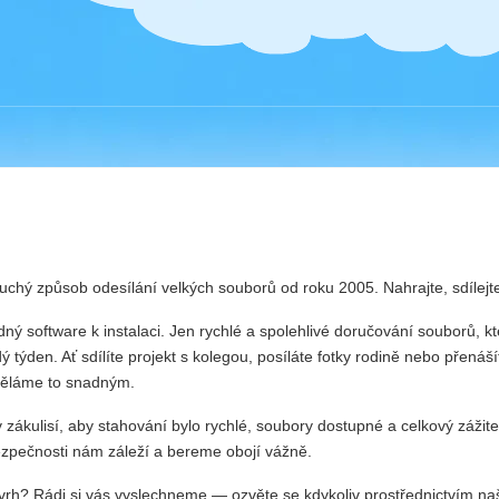
chý způsob odesílání velkých souborů od roku 2005. Nahrajte, sdílejt
ný software k instalaci. Jen rychlé a spolehlivé doručování souborů, k
dý týden. Ať sdílíte projekt s kolegou, posíláte fotky rodině nebo přená
děláme to snadným.
zákulisí, aby stahování bylo rychlé, soubory dostupné a celkový zážite
zpečnosti nám záleží a bereme obojí vážně.
rh? Rádi si vás vyslechneme — ozvěte se kdykoliv prostřednictvím naší