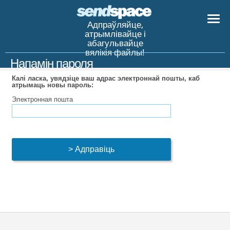
Адпраўляйце,
атрымлівайце і
абагульвайце
вялікія файлы!
Напамін пароля
Калі ласка, увядзіце ваш адрас электроннай пошты, каб
атрымаць новы пароль:
Электронная пошта