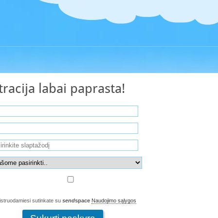
tracija labai paprasta!
struodamiesi sutinkate su
send
space
Naudojimo sąlygos