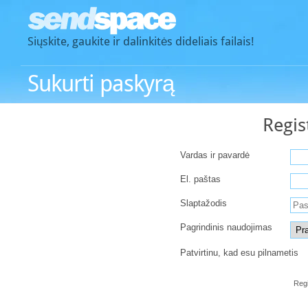
Siųskite, gaukite ir dalinkitės dideliais failais!
Sukurti paskyrą
Regis
Vardas ir pavardė
El. paštas
Slaptažodis
Pagrindinis naudojimas
Patvirtinu, kad esu pilnametis
Regi