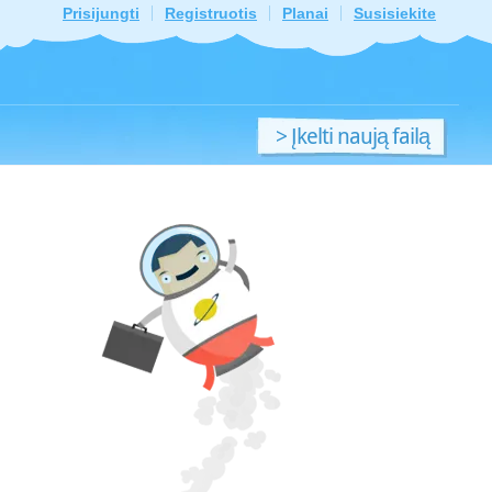
Prisijungti
Registruotis
Planai
Susisiekite
> Įkelti naują failą