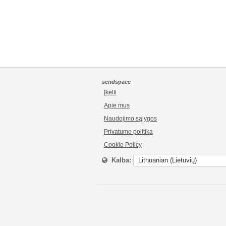
send
space
Įkelti
Apie mus
Naudojimo sąlygos
Privatumo politika
Cookie Policy
Kalba: