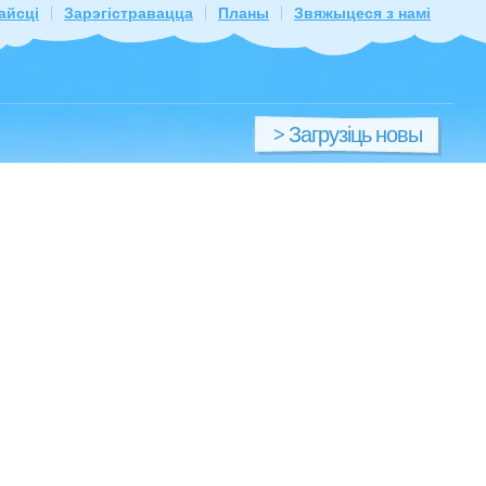
айсці
Зарэгістравацца
Планы
Звяжыцеся з намі
> Загрузіць новы
файл