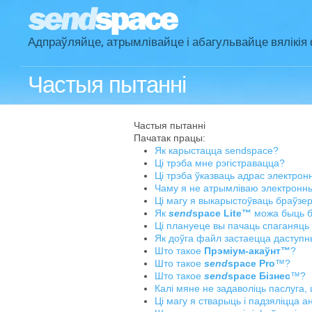
Адпраўляйце, атрымлівайце і абагульвайце вялікія
Частыя пытанні
Частыя пытанні
Пачатак працы:
Як карыстацца sendspace?
Ці трэба мне рэгістравацца?
Ці трэба ўказваць адрас электро
Чаму я не атрымліваю электронны
Ці магу я выкарыстоўваць браўзе
Як
send
space Lite™
можа быць 
Ці плануеце вы пачаць спаганяць 
Як доўга файл застаецца даступ
Што такое
Прэміум-акаўнт™
?
Што такое
send
space Pro
™?
Што такое
send
space Бізнес
™?
Калі мяне не задаволіць паслуга,
Ці магу я стварыць і падзяліцца 