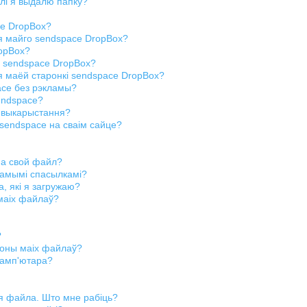
алі я выдалю папку?
ce DropBox?
я майго sendspace DropBox?
ropBox?
у sendspace DropBox?
я маёй старонкі sendspace DropBox?
ace без рэкламы?
endspace?
ў выкарыстання?
 sendspace на сваім сайце?
на свой файл?
рамымі спасылкамі?
, які я загружаю?
 маіх файлаў?
?
роны маіх файлаў?
 камп'ютара?
я файла. Што мне рабіць?