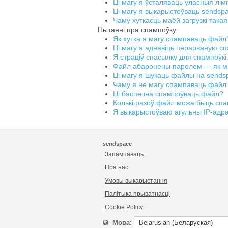
Ці магу я ўсталяваць уласныя лім
Ці магу я выкарыстоўваць sendsp
Чаму хуткасць маёй загрузкі такая
Пытанні пра спампоўку:
Як хутка я магу спампаваць файл
Ці магу я аднавіць перарваную с
Я страціў спасылку для спампоўкі
Файл абаронены паролем — як м
Ці магу я шукаць файлы на sends
Чаму я не магу спампаваць файл
Ці бяспечна спампоўваць файл?
Колькі разоў файл можа быць сп
Я выкарыстоўваю агульны IP-адра
send
space
Запампаваць
Пра нас
Умовы выкарыстання
Палітыка прыватнасці
Cookie Policy
Мова: