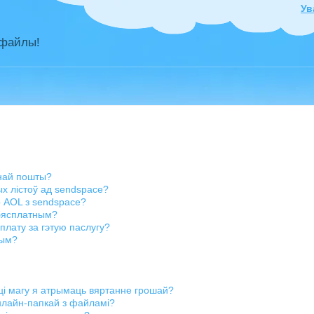
Ув
 файлы!
ннай пошты?
х лістоў ад sendspace?
р AOL з sendspace?
бясплатным?
плату за гэтую паслугу?
ным?
 ці магу я атрымаць вяртанне грошай?
анлайн-папкай з файламі?