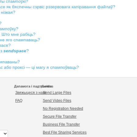
іты спампоўкі?
ace як бяспечны сэрвіс рэзервовага капіравання файлаў?
 нізкая?
?
пампоўку?
. Што мне рабіць?
не яго спампаваць?
pace?
 з
send
space
?
ампаваны?
с або проксі — ці магу я спампоўваць?
Дапамога і падтрымка
Guides
Звяжыцеся з намі
Send Large Files
FAQ
Send Video Files
No Registration Needed
Secure File Transfer
Business File Transfer
Best File Sharing Services