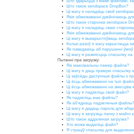
Што здарыцца з маімі файламі, к
Што такое sendspace DropBox?
Ці магу я наладзіць свой sendspa
Якія абмежаванні дзейнічаюць дл
Што такое старонка sendspace D
Ці магу я наладзіць сваю старонк
Якія абмежаванні дзейнічаюць дл
Ці магу я выкарыстоўваць sendsp
Колькі разоў я магу карыстацца s
Як паведаміць аб парушэнні ўмо
Ці магу я размясціць спасылку на
Пытанні пра загрузку:
Які максімальны памер файла?
Ці магу я даць прамую спасылку 
Ці заўсёды даступныя файлы з п
Ці ёсць абмежаванні на тып файла
Ці ёсць абмежаванні на змесціва
Ці магу я падзяліць свой файл?
Як падзяліць мае файлы?
Як аб'яднаць падзеленыя файлы
Ці магу я дадаць пароль для аба
Ці магу я загрузіць папку з майго
Што такое аддаленая загрузка?
Хто можа выдаліць файл?
Я страціў спасылку для выдаленн