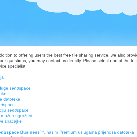
ition to offering users the best free file sharing service, we also prov
ur questions, you may contact us directly. Please select one of the foll
ce specialist:
ja
sluge
send
space
teke
je datoteke
nd
space
aciju
send
space
a možda ugroženi
ove značajke
end
space Business
™, našim Premium uslugama prijenosa datoteka