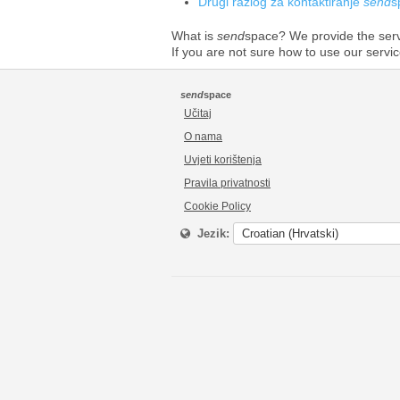
Drugi razlog za kontaktiranje
send
s
What is
send
space? We provide the serve
If you are not sure how to use our servi
send
space
Učitaj
O nama
Uvjeti korištenja
Pravila privatnosti
Cookie Policy
Jezik: