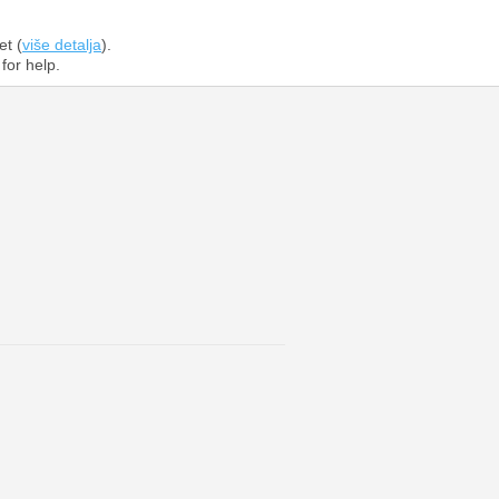
et (
više detalja
).
for help.