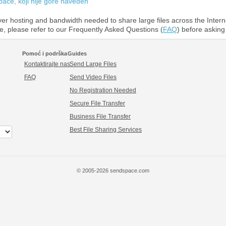
pace, koji nije gore naveden
r hosting and bandwidth needed to share large files across the Intern
ce, please refer to our Frequently Asked Questions (
FAQ
) before asking 
Pomoć i podrška
Guides
Kontaktirajte nas
Send Large Files
FAQ
Send Video Files
No Registration Needed
Secure File Transfer
Business File Transfer
Best File Sharing Services
© 2005-2026 sendspace.com