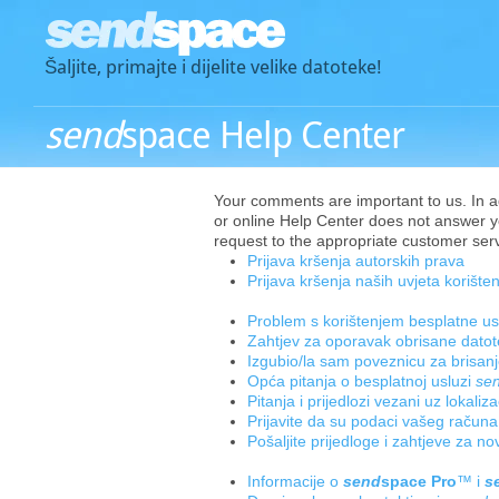
Šaljite, primajte i dijelite velike datoteke!
send
space Help Center
Your comments are important to us. In add
or online Help Center does not answer yo
request to the appropriate customer servi
Prijava kršenja autorskih prava
Prijava kršenja naših uvjeta korišten
Problem s korištenjem besplatne u
Zahtjev za oporavak obrisane dato
Izgubio/la sam poveznicu za brisan
Opća pitanja o besplatnoj usluzi
se
Pitanja i prijedlozi vezani uz lokaliz
Prijavite da su podaci vašeg račun
Pošaljite prijedloge i zahtjeve za n
Informacije o
send
space Pro
™ i
s