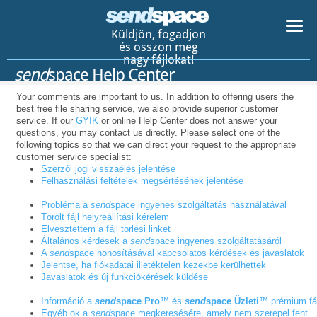
Küldjön, fogadjon
és osszon meg
nagy fájlokat!
send
space Help Center
Your comments are important to us. In addition to offering users the
best free file sharing service, we also provide superior customer
service. If our
GYIK
or online Help Center does not answer your
questions, you may contact us directly. Please select one of the
following topics so that we can direct your request to the appropriate
customer service specialist:
Szerzői jogi visszaélés jelentése
Felhasználási feltételek megsértésének jelentése
Probléma a
send
space ingyenes szolgáltatás használatával
Törölt fájl helyreállítási kérelem
Elvesztettem a fájl törlési linket
Általános kérdések a
send
space ingyenes szolgáltatásáról
A
send
space honosításával kapcsolatos kérdések és javaslatok
Jelentse, ha fiókadatai illetéktelen kezekbe kerülhettek
Javaslatok és új funkciókérések küldése
Információ a
send
space Pro
™ és
send
space Üzleti
™ prémium fáj
Egyéb ok a
send
space megkeresésére, amely nem szerepel fent