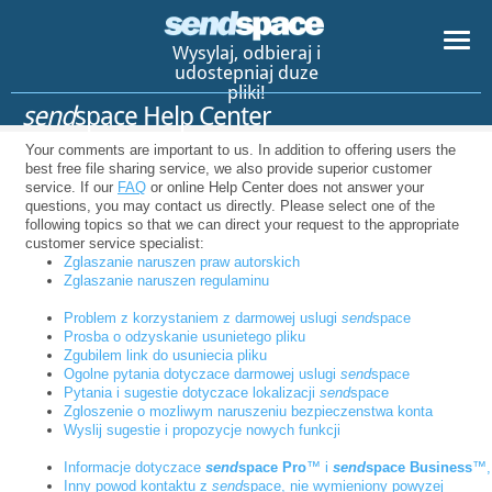
Wysylaj, odbieraj i
udostepniaj duze
pliki!
send
space Help Center
Your comments are important to us. In addition to offering users the
best free file sharing service, we also provide superior customer
service. If our
FAQ
or online Help Center does not answer your
questions, you may contact us directly. Please select one of the
following topics so that we can direct your request to the appropriate
customer service specialist:
Zglaszanie naruszen praw autorskich
Zglaszanie naruszen regulaminu
Problem z korzystaniem z darmowej uslugi
send
space
Prosba o odzyskanie usunietego pliku
Zgubilem link do usuniecia pliku
Ogolne pytania dotyczace darmowej uslugi
send
space
Pytania i sugestie dotyczace lokalizacji
send
space
Zgloszenie o mozliwym naruszeniu bezpieczenstwa konta
Wyslij sugestie i propozycje nowych funkcji
Informacje dotyczace
send
space Pro
™ i
send
space Business
™,
Inny powod kontaktu z
send
space, nie wymieniony powyzej